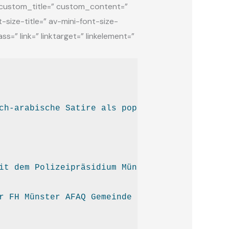
r=” custom_title=” custom_content=”
ize-title=” av-mini-font-size-
=” link=” linktarget=” linkelement=”
ch-arabische Satire als populäre Gesellschaf
it dem Polizeipräsidium Münster
r FH Münster AFAQ Gemeinde