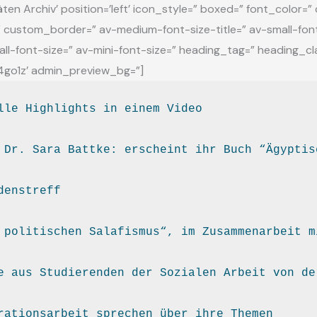
itäten Archiv’ position=’left’ icon_style=” boxed=” font_colo
custom_border=” av-medium-font-size-title=” av-small-font-s
ll-font-size=” av-mini-font-size=” heading_tag=” heading_class
4go1z’ admin_preview_bg=”]
lle Highlights in einem Video
 Dr. Sara Battke: erscheint ihr Buch “Ägyptis
 politischen Salafismus“, im Zusammenarbeit m
e aus Studierenden der Sozialen Arbeit von de
rationsarbeit sprechen über ihre Themen