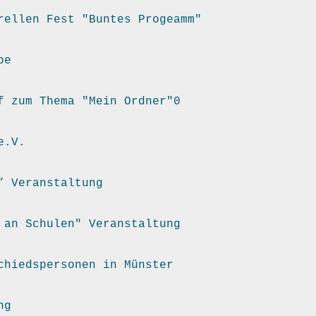
rellen Fest "Buntes Progeamm" 
be
f zum Thema "Mein Ordner"0
e.V.
 an Schulen" Veranstaltung
chiedspersonen in Münster
ng