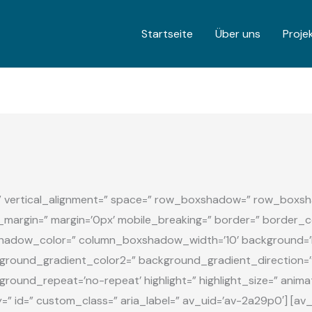
Startseite
Über uns
Proje
t=” vertical_alignment=” space=” row_boxshadow=” row_boxs
rgin=” margin=’0px’ mobile_breaking=” border=” border_col
dow_color=” column_boxshadow_width=’10’ background=’b
round_gradient_color2=” background_gradient_direction=’ve
round_repeat=’no-repeat’ highlight=” highlight_size=” animatio
ay=” id=” custom_class=” aria_label=” av_uid=’av-2a29p0′] [a