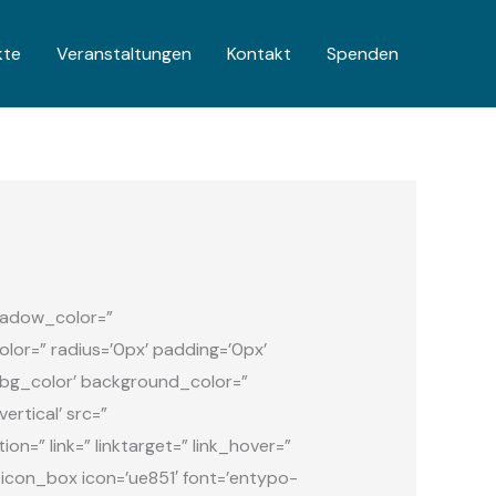
kte
Veranstaltungen
Kontakt
Spenden
hadow_color=”
or=” radius=’0px’ padding=’0px’
g_color’ background_color=”
rtical’ src=”
n=” link=” linktarget=” link_hover=”
v_icon_box icon=’ue851′ font=’entypo-