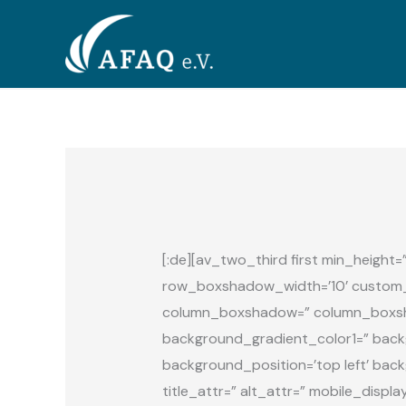
Zum
Inhalt
springen
[:de][av_two_third first min_heigh
row_boxshadow_width=’10’ custom_ma
column_boxshadow=” column_boxsha
background_gradient_color1=” backg
background_position=’top left’ backg
title_attr=” alt_attr=” mobile_displ