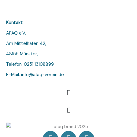
Kontakt
AFAQ e.V.
Am Mittelhafen 42,
48155 Münster,
Telefon: 0251 13108899
E-Mail: info@afaq-verein.de
Menü
Menü
F
I
Y