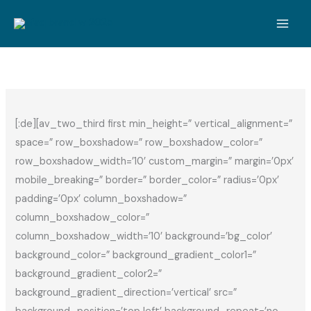
Zum
Inhalt
springen
[:de][av_two_third first min_height=” vertical_alignment=”
space=” row_boxshadow=” row_boxshadow_color=”
row_boxshadow_width=’10’ custom_margin=” margin=’0px’
mobile_breaking=” border=” border_color=” radius=’0px’
padding=’0px’ column_boxshadow=”
column_boxshadow_color=”
column_boxshadow_width=’10’ background=’bg_color’
background_color=” background_gradient_color1=”
background_gradient_color2=”
background_gradient_direction=’vertical’ src=”