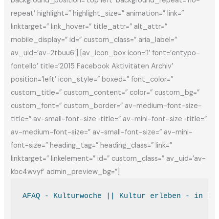
background_position=’top left’ background_repeat=’no-
repeat’ highlight=” highlight_size=” animation=” link=”
linktarget=” link_hover=” title_attr=” alt_attr=”
mobile_display=” id=” custom_class=” aria_label=”
av_uid=’av-2tbuu6′] [av_icon_box icon=’1′ font=’entypo-
fontello’ title=’2015 Facebook Aktivitäten Archiv’
position=’left’ icon_style=” boxed=” font_color=”
custom_title=” custom_content=” color=” custom_bg=”
custom_font=” custom_border=” av-medium-font-size-
title=” av-small-font-size-title=” av-mini-font-size-title=”
av-medium-font-size=” av-small-font-size=” av-mini-
font-size=” heading_tag=” heading_class=” link=”
linktarget=” linkelement=” id=” custom_class=” av_uid=’av-
kbc4wvyf’ admin_preview_bg=”]
AFAQ - Kulturwoche || Kultur erleben - in Fr