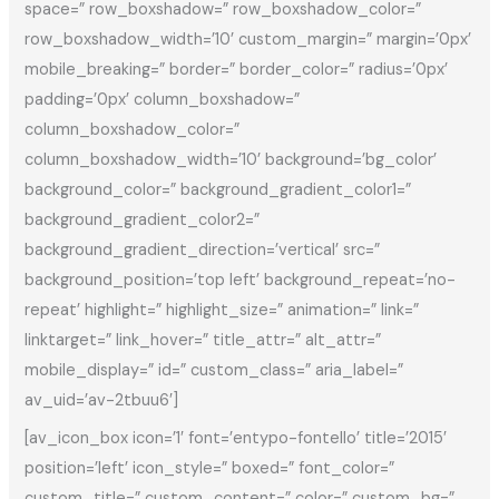
space=” row_boxshadow=” row_boxshadow_color=”
row_boxshadow_width=’10’ custom_margin=” margin=’0px’
mobile_breaking=” border=” border_color=” radius=’0px’
padding=’0px’ column_boxshadow=”
column_boxshadow_color=”
column_boxshadow_width=’10’ background=’bg_color’
background_color=” background_gradient_color1=”
background_gradient_color2=”
background_gradient_direction=’vertical’ src=”
background_position=’top left’ background_repeat=’no-
repeat’ highlight=” highlight_size=” animation=” link=”
linktarget=” link_hover=” title_attr=” alt_attr=”
mobile_display=” id=” custom_class=” aria_label=”
av_uid=’av-2tbuu6′]
[av_icon_box icon=’1′ font=’entypo-fontello’ title=’2015′
position=’left’ icon_style=” boxed=” font_color=”
custom_title=” custom_content=” color=” custom_bg=”