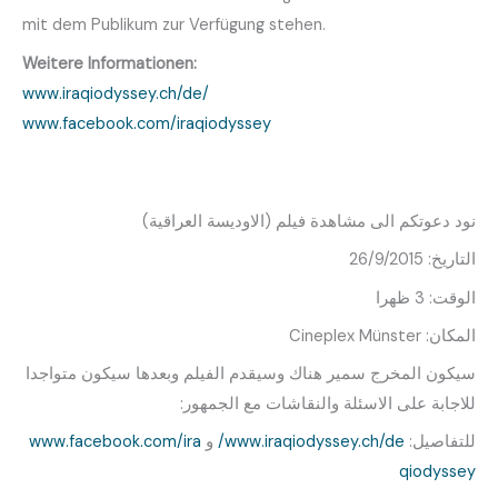
mit dem Publikum zur Verfügung stehen.
Weitere Informationen:
www.iraqiodyssey.ch/de/
www.facebook.com/iraqiodyssey
)
الاوديسة العراقية
(
نود دعوتكم الى مشاهدة فيلم
: 26/9/2015
التاريخ
ظهرا
: 3
الوقت
: Cineplex Münster
المكان
سيكون المخرج سمير هناك وسيقدم الفيلم وبعدها سيكون متواجدا
:
للاجابة على الاسئلة والنقاشات مع الجمهور
www.facebook.com/ira
و
www.iraqiodyssey.ch/de/
:
للتفاصيل
qiodyssey