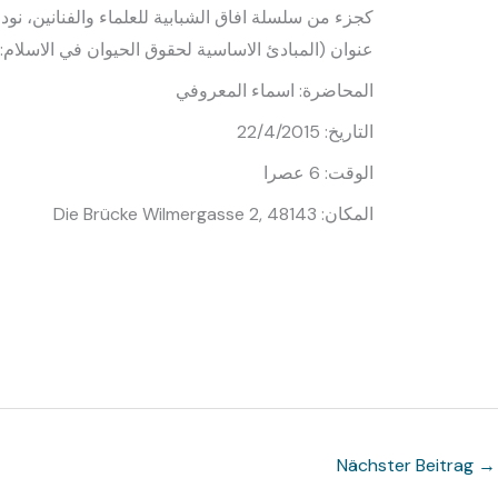
كجزء من سلسلة افاق الشبابية للعلماء والفنانين، نود
:
المبادئ الاساسية لحقوق الحيوان في الاسلام
(
عنوان
اسماء المعروفي
:
المحاضرة
: 22/4/2015
التاريخ
عصرا
: 6
الوقت
: Die Brücke Wilmergasse 2, 48143
المكان
Nächster Beitrag
→