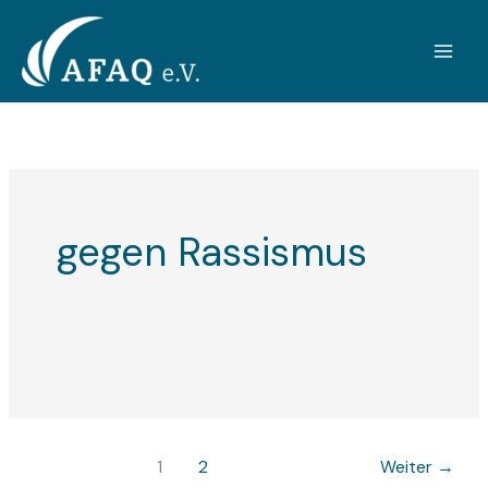
Zum
Inhalt
springen
gegen Rassismus
1
2
Weiter
→