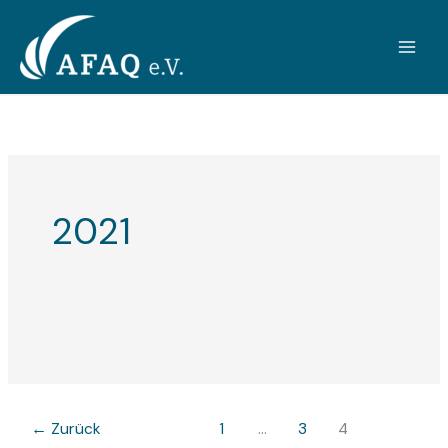
Zum
Inhalt
springen
2021
←
Zurück
1
…
3
4